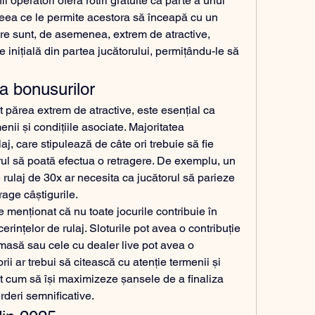
i operatori oferă rotiri gratuite ca parte a unui 
ceea ce le permite acestora să înceapă cu un 
re sunt, de asemenea, extrem de atractive, 
 inițială din partea jucătorului, permițându-le să 
 a bonusurilor
 părea extrem de atractive, este esențial ca 
enii și condițiile asociate. Majoritatea 
j, care stipulează de câte ori trebuie să fie 
rul să poată efectua o retragere. De exemplu, un 
rulaj de 30x ar necesita ca jucătorul să parieze 
rage câștigurile.
enționat că nu toate jocurile contribuie în 
rințelor de rulaj. Sloturile pot avea o contribuție 
masă sau cele cu dealer live pot avea o 
ii ar trebui să citească cu atenție termenii și 
ct cum să își maximizeze șansele de a finaliza 
erderi semnificative.