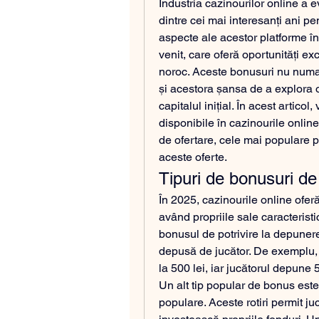
Industria cazinourilor online a e
dintre cei mai interesanți ani pen
aspecte ale acestor platforme î
venit, care oferă oportunități ex
noroc. Aceste bonusuri nu numai c
și acestora șansa de a explora o 
capitalul inițial. În acest artic
disponibile în cazinourile online 
de ofertare, cele mai populare p
aceste oferte.
Tipuri de bonusuri de
În 2025, cazinourile online oferă
având propriile sale caracteristi
bonusul de potrivire la depunere
depusă de jucător. De exemplu,
la 500 lei, iar jucătorul depune 5
Un alt tip popular de bonus este c
populare. Aceste rotiri permit jucă