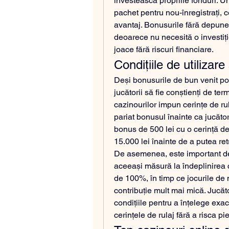
investească propriile fonduri. Uni
pachet pentru nou-înregistrați, 
avantaj. Bonusurile fără depune
deoarece nu necesită o investiție
joace fără riscuri financiare.
Condițiile de utilizare
Deși bonusurile de bun venit pot
jucătorii să fie conștienți de term
cazinourilor impun cerințe de rula
pariat bonusul înainte ca jucăto
bonus de 500 lei cu o cerință de 
15.000 lei înainte de a putea ret
De asemenea, este important de m
aceeași măsură la îndeplinirea ce
de 100%, în timp ce jocurile de 
contribuție mult mai mică. Jucător
condițiile pentru a înțelege exa
cerințele de rulaj fără a risca pi