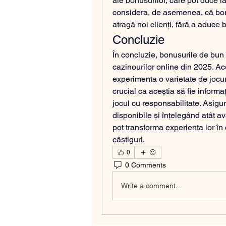
ale bonusurilor, care pot duce la 
considera, de asemenea, că bon
atragă noi clienți, fără a aduce 
Concluzie
În concluzie, bonusurile de bun 
cazinourilor online din 2025. Ace
experimenta o varietate de jocuri
crucial ca aceștia să fie informaț
jocul cu responsabilitate. Asigu
disponibile și înțelegând atât av
pot transforma experiența lor în c
câștiguri.
0
0 Comments
Write a comment...