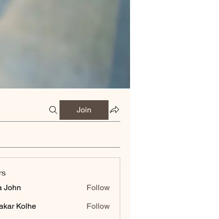
Join
rs
a John
Follow
akar Kolhe
Follow