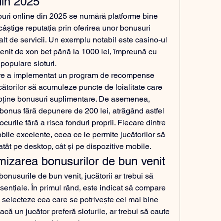
din 2025
ouri online din 2025 se numără platforme bine 
câștige reputația prin oferirea unor bonusuri 
lt de servicii. Un exemplu notabil este casino-ul 
enit de xon bet până la 1000 lei, împreună cu 
 populare sloturi.
care a implementat un program de recompense 
cătorilor să acumuleze puncte de loialitate care 
a obține bonusuri suplimentare. De asemenea, 
bonus fără depunere de 200 lei, atrăgând astfel 
curile fără a risca fonduri proprii. Fiecare dintre 
bile excelente, ceea ce le permite jucătorilor să 
tât pe desktop, cât și pe dispozitive mobile.
mizarea bonusurilor de bun venit
nusurile de bun venit, jucătorii ar trebui să 
sențiale. În primul rând, este indicat să compare 
să selecteze cea care se potrivește cel mai bine 
acă un jucător preferă sloturile, ar trebui să caute 