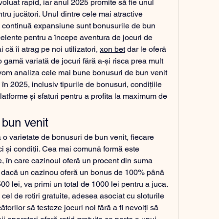
voluat rapid, iar anul 2025 promite să fie unul 
tru jucători. Unul dintre cele mai atractive 
n continuă expansiune sunt bonusurile de bun 
celente pentru a începe aventura de jocuri de 
ă îi atrag pe noi utilizatori, 
xon bet
 dar le oferă 
gamă variată de jocuri fără a-și risca prea mult 
ol, vom analiza cele mai bune bonusuri de bun venit 
în 2025, inclusiv tipurile de bonusuri, condițiile 
latforme și sfaturi pentru a profita la maximum de 
 bun venit
 o varietate de bonusuri de bun venit, fiecare 
ci și condiții. Cea mai comună formă este 
, în care cazinoul oferă un procent din suma 
 dacă un cazinou oferă un bonus de 100% până 
00 lei, va primi un total de 1000 lei pentru a juca.
el de rotiri gratuite, adesea asociat cu sloturile 
torilor să testeze jocuri noi fără a fi nevoiți să 