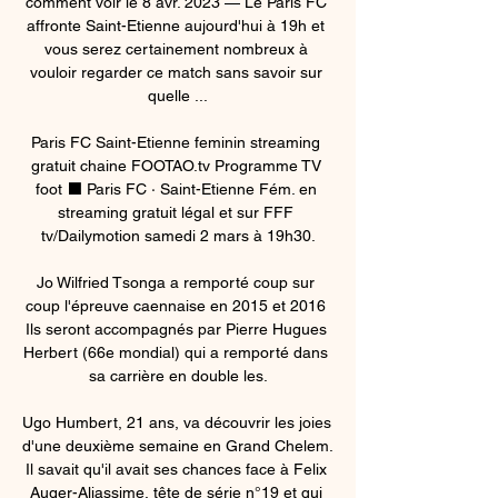
comment voir le 8 avr. 2023 — Le Paris FC 
affronte Saint-Etienne aujourd'hui à 19h et 
vous serez certainement nombreux à 
vouloir regarder ce match sans savoir sur 
quelle ...

Paris FC Saint-Etienne feminin streaming 
gratuit chaine FOOTAO.tv Programme TV 
foot ⬛ Paris FC · Saint-Etienne Fém. en 
streaming gratuit légal et sur FFF 
tv/Dailymotion samedi 2 mars à 19h30.

Jo Wilfried Tsonga a remporté coup sur 
coup l'épreuve caennaise en 2015 et 2016 
Ils seront accompagnés par Pierre Hugues 
Herbert (66e mondial) qui a remporté dans 
sa carrière en double les.

Ugo Humbert, 21 ans, va découvrir les joies 
d'une deuxième semaine en Grand Chelem. 
Il savait qu'il avait ses chances face à Felix 
Auger-Aliassime, tête de série n°19 et qui 