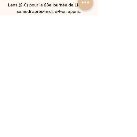
Lens (2-0) pour la 23e journée de Ligue 2 
samedi après-midi, a-t-on appris.

Arsenal Stade Rennais FC résultat match 
Huitièmes de finale Europa League 2018-
2019 14 mars 2019 à 21:00 Voir 
gratuitement le score de la rencontre de 
football belge. Date et heure plus résultat du 
match de foot de compétition de l Union 
Belge Qui de l équipe Arsenal Stade 
Rennais FC a remporté, a gagné ce macth 
de championnat de.

En Angola et à l'étranger, nous produisons 
400 nouvelles par jour en 4 langues 
(portugais, anglais, français et espagnol), 
l’ANGOP est présente dans toutes les 
provinces. Publicité Annoncer sur ANGOP

Opposé ce jeudi soir à l’Einracht Francfort, 
Strasbourg n’a pas raté l’occasion de 