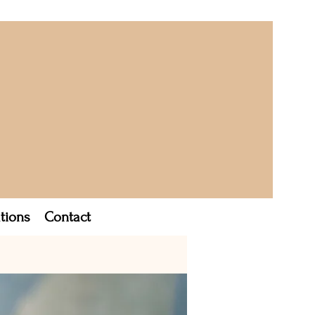
tions
Contact