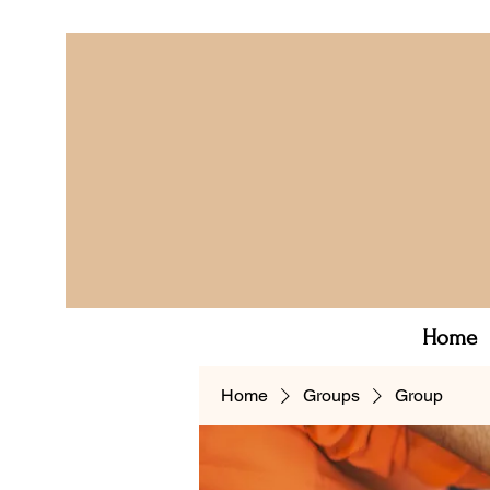
Home
Home
Groups
Group