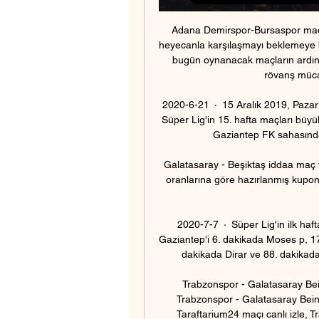
Adana Demirspor-Bursaspor maçı canlı yayını için geri sayım başladı. Futbolseverler heyecanla karşılaşmayı beklemeye başladılar. TFF 1’inci Lig’de Play-Off turunun finalistleri bugün oynanacak maçların ardından belirlenecek. Bursaspor, Play-Off turu yarı final rövanş mücadelesinde Adana Demirspor…

2020-6-21 · 15 Aralık 2019, Pazar Gazişehir Gaziantep Gaziantep FK 3 - 0 Kayserispor Süper Lig'in 15. hafta maçları büyük heyecana sahne olurken, günün ilk karşılaşmasında Gaziantep FK sahasında İstikbal Mobilya Kayserispor'u konuk etti.

Galatasaray - Beşiktaş iddaa maç tahmini, Iddaa maçları tahminleri ve kuponları. Alt-üst oranlarına göre hazırlanmış kuponlar. Takımların form durumuna gore surpriz kuponlar, banko kuponlar.

2020-7-7 · Süper Lig'in ilk haftasında Fenerbahçe sahasında ağırladığı Gazişehir Gaziantep'i 6. dakikada Moses p, 17. dakikada Muriç, 24. dakikada Emre Belözoğlu p, 74. dakikada Dirar ve 88. dakikada Ferdi Kadıoğlu'nun attığı gollerle 5-0 mağlup etti.

Trabzonspor - Galatasaray BeinSports Taraftarium24 Jestyayın Maçı Canlı izle , Trabzonspor - Galatasaray Bein Sports maçı canlı izle, Trabzonspor - Galatasaray Taraftarium24 maçı canlı izle, Trabzonspor - Galatasaray Jestyayın maçı canlı izle, Trabzonspor - Galatasaray maçı canlı izle, Trabzonspor - Galatasaray Maç özetleri Yayın Akışı izle, Trabzonspor - Galatasaray.

Anadolu Efes, Zalgirio Deplasmanında Seriyi Sürdürdü Posted by Fersu Yahyabeyoğlu Turkish Airlines Euroleague 14.hafta mücadelesinde Anadolu Efes konuk olduğu Zalgiris Kaunas ‘ı 68-74 ile geçerek galibiyet serisini 8 maça çıkardı.

2020-6-20 · BB Erzurumspor - Beşiktaş maçı hangi kanalda? Saat kaçta? 15.01.2020 BB Erzurumspor vs Beşiktaş Maçı Hangi Kanalda Saat Kaçta Yayınlanacak? BB Erzurumspor ile Beşiktaş arasındaki Ziraat Türkiye Kupası (ZTK) maçı, A Spor kanalında canlı yayınlanacak. A Spor Canlı İzlemek İçin Frekans ve Yayın...

Peki, yalnızca Türkiye'de değil dünyada ilgiyle takip edilecek olan Galatasaray Beşiktaş maçı ne zaman saat kaçta hangi kanalda canlı izlenebilecek?İşte, derbi öncesi muhtemel 11.

Çaykur Rizespor - Kayserispor Justin Tv İzle Haberleri Çaykur Rizespor - Kayserispor Justin Tv İzle haberleri ile ilgili son dakika gelişmeleri, en sıcak haberler ve güncel Çaykur Rizespor - Kayserispor Justin ...

Karasal yayın ve internet yayıncılığının yanı sıra, akıllı telefonlarınızla da oldukça basit bir şekilde Radyo Slow Türk mobil dinleyebileceğiniz ulaşması kolay, iOS veya Android işletim sistemine sahip olan telefonlarınızda bulunan marketlerden Radyo Slow Türk dinle olarak aratabileceğiniz gibi, Radyonom uygulamasını indirerek de, kolaylıkla dinlemeye başlayabilir.

Başakşehir - Beşiktaş canlı maç ve karşılaşma detaylarına istatistiklerine de ulaşabilirsiniz. Başakşehir - Beşiktaş canlı maç ve özeti Sporx'in özel sayfalarında.

Rizespor - Kayserispor maçı ne zaman, saat kaçta ve hangi 5 saat önce — Trendyol Süper Lig'de heyecan devam ediyor. Rizespor ile Kayserispor karşı karşıya gelecek. Peki Rizespor - Kayserispor maçı ne zaman, ...

Kayserispor - Çaykur Rizespor maçı şifresiz beIN SPORTS 21 Eki 2023 — MAÇ SAATİ VE YAYIN BİLGİLERİ. Kayserispor - Çaykur Rizespor maçı, 21 Ekim Cumartesi günü saat 13:30'da başladı. Bu önemli karşılaşma, beIN ...

Ligde Anadolu Efes 85.0 sayı ortalamasıyla oynarken, Valencia Basket ise 67.0 sayı ortalamasıyla mücadele ediyor. Efes'te Shane Larkin geçtiğimiz hafta ALBA Berlin maçında 26 sayı atarak.

Rizespor 3 puan hasretini gidermek istiyor - Gazete Rize #Çaykur #Rizespor #Kayserispor #Canlı #Izle #Mehmet #Cengiz. 01.03.2024 - 16:44 Yayınlanma. 01.03.2024 - 17:08 Güncelleme. 1 Dk Okunma Süresi.

Süperlig Maç Özetleri Yazara ait 0 sizin için içerik... Yazarlar admin Kategoriler Alanyaspor Ankaragücü Antalyaspor Beşiktaş Denizlispor Fenerbahçe Galatasaray Gazişehir Gençlerbirliği Göztepe İstanbul Başakşehir Kasımpaşa Kayserispor Konyaspor Rizespor Sivasspor Trab