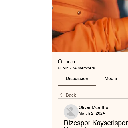
Group
Public
·
74 members
Discussion
Media
Back
Oliver Mcarthur
March 2, 2024
Rizespor Kayserispor