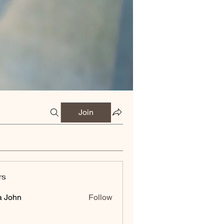
Join
rs
a John
Follow