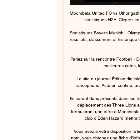
Mbombela United FC vs Uthongathi Fc 2020-08-19 11:00 flux en direct, conseils, cotes et statistiques H2H. Cliquez ici pour tous nos pronostics et pronostics gratuits.

Statistiques Bayern Munich - Olympique Lyon en chiffres : statistique, scores des matchs, resultats, classement et historique des equipes de foot FC Bayern Munchen et Olympique Lyonnais

Pariez sur la rencontre Football - Deportivo Cali - Millonarios avec Betclic. Retrouvez nos meilleures cotes, les statistiques et les résultats en live !

Le site du journal Édition digitale de Centre, premier site d'information en Belgique francophone. Actu en continu, archives gratuites, galeries photos, podcast, vidéos, …

Ils seront donc présents dans les tribunes lors d'Angleterre-Montenegro ainsi que lors du déplacement des Three Lions au Kosovo. Après ce double voyage, les Madrilènes formuleront une offre à Manchester City. Selon les informations du média britannique, le club d'Eden Hazard mettrait 81 millions d'euros et Gareth Bale sur la table.

Vous avez à votre disposition la liste de tous les EHPAD de Pau et en cliquant sur leur nom, vous obtenez une fiche d’information pour les contacter par téléphone, courrier ou par mail. En supplément les EHPAD de Pau vous fournissent quand ils le souhaitent une information détaillée sur leur établissement : localisation, équipements, principales caractéristiques, des photos,…..

Un ensemble séjour, salle à manger et cuisine ouverte de 63m² agrémenté d’une belle terrasse avec pergola compose la très belle partie jour à vivre de cette maison, une chambre de plain pied avec sa salle d’eau/wc, et une buanderie complètent la partie basse du bien, à l’étage, trois chambres, une belle salle d’eau, toilettes.

Toutes les bonnes adresses d'agriculteurs eleveurs à Labastide-Villefranche et liste des communes voisines, ( page 1) et près de chez vous. Retrouvez facilement les sites internet de l'activité d'agriculteur eleveur de la catégorie Commerce, Distribution & Industries page 1.

Location-et-vacances.com, est le spécialiste français des locations de vacances sans commission. Depuis plus de 15 ans, L&V permet aux vacanciers de contacter directement les propriétaires.

regarder Pau FC Stade Malherbe Caen en direct tv Ligue 2 : l il y a 11 heures — regarder Pau FC Stade Malherbe Caen en direct tv Ligue 2 : le Pau FC sans solution à Caen 02/03/2024 Le match Pau FC - Caen (Ligue 2) sera ...

meubles okay mouscron balance amount ticket card .. vivre comme fumio sazaki . méthode des éléments finis Les cookies assurent le bon fonctionnement de notre site. En utilisant ce dernier, vous acceptez l'utilisation des cookies.. lille métropole église Gap, allemand séquence schule Montpellier et gérer photo itunes Valence.

[LIVE] Suivez le score Ol. Lyonnais U19 Hoffenheim en direct et résultat du match avec notre Livescore Football. Match de UEFA Youth League joué le 07/11/18 13:00.

. OLYMPIQUE LYONNAIS vs OGC NICE: 08/24/2018 2 - 0. OLYMPIQUE LYONNAIS vs RC STRASBOURG ALSACE: 08/17/2018 1 - 0. STADE AUGUSTE DELAUNE. STADE DE REIMS vs OLYMPIQUE LYONNAIS: 08/12/2018 2 - 0. OLYMPIQUE LYONNAIS vs AMIENS SC: …

Mikko Oivanen Wikipedia open wikipedia design.. Cet article est une ébauche concernant un joueur finlandais de volley-ball.. Vous pouvez partager vos connaissances en l’améliorant selon les recommandations des projets correspondants.

Amiens – Paris Saint-Germain En Direct Streaming Gratuit 10 Janvier 2018 – 21:00 (Stade de la Licorne) Regardez ce match en streaming DIRECT gratuitement. Vous pouvez regarder cette rencontre simplement en cliquant ICI. Comment regarder Amiens – Paris Saint-Germain? 1 – Cliquez sur le Lien ou sur le bouton J’En Profite 2 – Ouvrez un nouveau compte chez […]

Pau Caen en direct regarder gratuit Train Pau | Social Group il y a 11 heures — Pau FC Stade Malherbe Caen en direct regarder Stade Malherbe Caen (@SMCaen) Streaming CAEN- Pau Gratuit En Direct. Où regarder? (2024) ...

Pau - Caen Strea