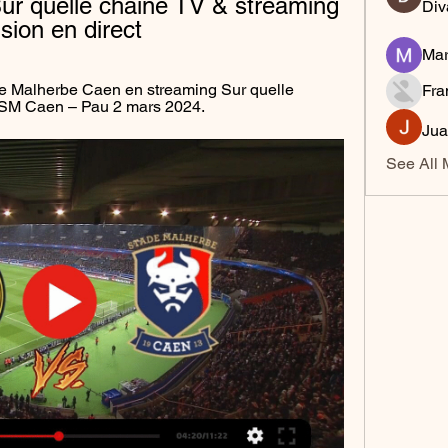
ur quelle chaîne TV & streaming 
Div
sion en direct
Mar
e Malherbe Caen en streaming Sur quelle 
Fra
e SM Caen – Pau 2 mars 2024.
Jua
See All 